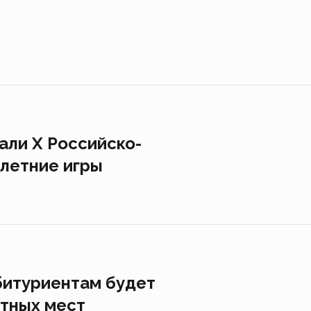
али Х Российско-
летние игры
битуриентам будет
етных мест