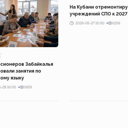
На Кубани отремонтиру
учреждений СПО к 2027
2026-05-27 15:00
1259
Е
нсионеров Забайкалья
овали занятия по
ому языку
-28 16:00
1929